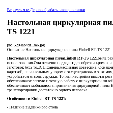
Вернуться к: Деревообрабатывающие станки
Настольная циркулярная пил
TS 1221
pic_5294ab4df13a6.jpg
Описание
Настольная циркулярная пила Einhell RT-TS 1221
Настольная циркулярная пилаEinhell RT-TS 1221
была раз
использования.Она отлично подходит для обрезки кромок и
заготовок будь тоДСП,фанера,массивная древесина. Оснащ
кареткой, параллельным упором с эксцентриковым зажимом,
устройством отвода стружки. Точная настройка высоты рез
обеспечивают легкую и точную работу с циркулярной пило
обеспечивает мобильность применения циркулярной пилы Ein
транспортировки достаточно одного человека.
Особенности Einhell RT-TS 1221:
- Наличие выдвижного стола